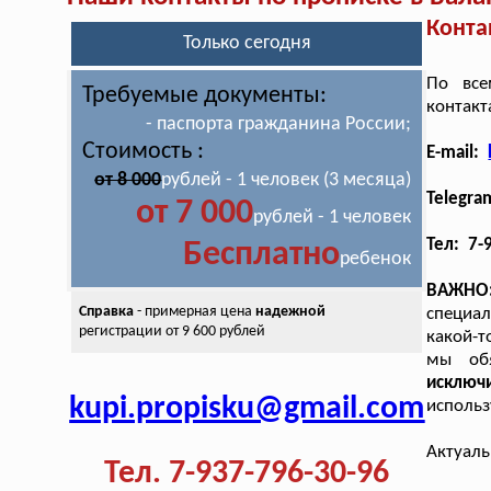
Конта
Только сегодня
По все
Требуемые документы:
контакт
- паспорта гражданина России;
Стоимость :
E-mail:
от 8 000
рублей - 1 человек (3 месяца)
Telegra
от 7 000
рублей - 1 человек
Тел: 7-
Бесплатно
ребенок
ВАЖНО
Справка
- примерная цена
надежной
специал
регистрации от 9 600 рублей
какой-т
мы об
исключ
kupi.propisku@gmail.com
использ
Актуаль
Тел. 7-937-796-30-96